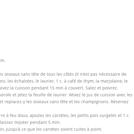
cm.
 les oiseaux sans tête de tous les côtés (il n’est pas nécessaire de
, les échalotes, le laurier, 1 c. à café de thym, la marjolaine, le
uivez la cuisson pendant 15 min à couvert. Salez et poivrez.
role et jetez la feuille de laurier. Mixez le jus de cuisson avec les
et replacez-y les oiseaux sans tête et les champignons. Réservez
e à feu doux, ajoutez les carottes, les petits pois surgelés et 1 c.
 laissez mijoter pendant 5 min.
n, jusqu’à ce que les carottes soient cuites à point.