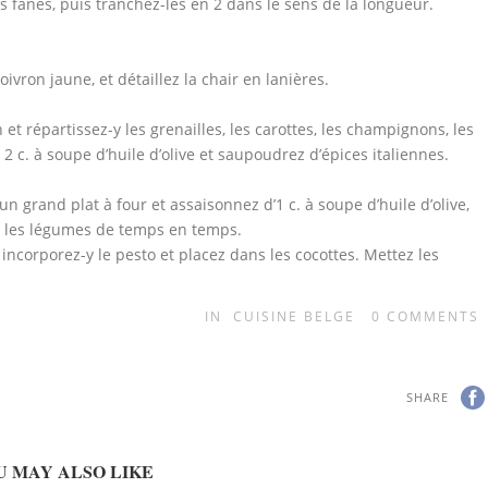
s fanes, puis tranchez-les en 2 dans le sens de la longueur.
oivron jaune, et détaillez la chair en lanières.
t répartissez-y les grenailles, les carottes, les champignons, les
2 c. à soupe d’huile d’olive et saupoudrez d’épices italiennes.
 grand plat à four et assaisonnez d’1 c. à soupe d’huile d’olive,
z les légumes de temps en temps.
incorporez-y le pesto et placez dans les cocottes. Mettez les
IN
CUISINE BELGE
0
COMMENTS
SHARE
U MAY ALSO LIKE