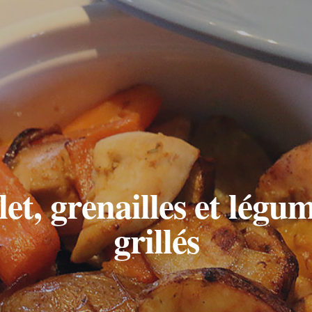
et, grenailles et légu
grillés