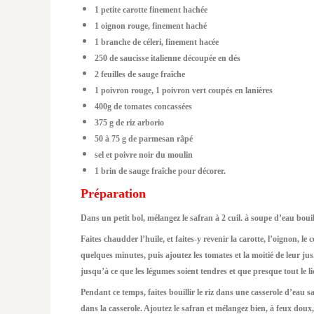
1 petite carotte finement hachée
1 oignon rouge, finement haché
1 branche de céleri, finement hacée
250 de saucisse italienne découpée en dés
2 feuilles de sauge fraîche
1 poivron rouge, 1 poivron vert coupés en lanières
400g de tomates concassées
375 g de riz arborio
50 à 75 g de parmesan râpé
sel et poivre noir du moulin
1 brin de sauge fraîche pour décorer.
Préparation
Dans un petit bol, mélangez le safran à 2 cuil. à soupe d’eau boui
Faites chaudder l’huile, et faites-y revenir la carotte, l’oignon, le
quelques minutes, puis ajoutez les tomates et la moitié de leur jus
jusqu’à ce que les légumes soient tendres et que presque tout le li
Pendant ce temps, faites bouillir le riz dans une casserole d’eau s
dans la casserole. Ajoutez le safran et mélangez bien, à feux doux, 