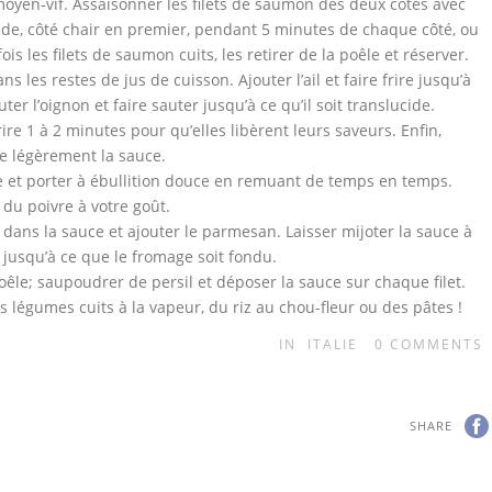
moyen-vif. Assaisonner les filets de saumon des deux côtés avec
aude, côté chair en premier, pendant 5 minutes de chaque côté, ou
fois les filets de saumon cuits, les retirer de la poêle et réserver.
 les restes de jus de cuisson. Ajouter l’ail et faire frire jusqu’à
ter l’oignon et faire sauter jusqu’à ce qu’il soit translucide.
rire 1 à 2 minutes pour qu’elles libèrent leurs saveurs. Enfin,
re légèrement la sauce.
se et porter à ébullition douce en remuant de temps en temps.
 du poivre à votre goût.
ir dans la sauce et ajouter le parmesan. Laisser mijoter la sauce à
usqu’à ce que le fromage soit fondu.
oêle; saupoudrer de persil et déposer la sauce sur chaque filet.
s légumes cuits à la vapeur, du riz au chou-fleur ou des pâtes !
IN
ITALIE
0
COMMENTS
SHARE