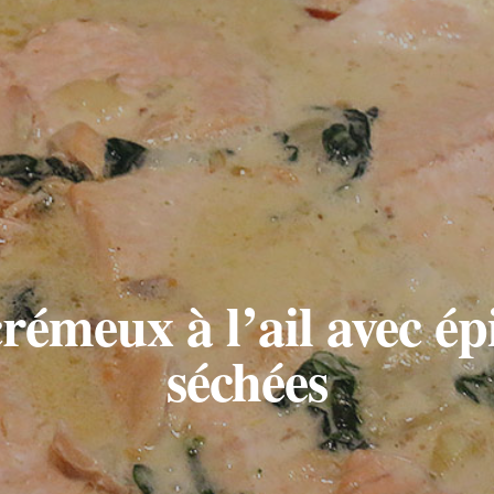
émeux à l’ail avec ép
séchées