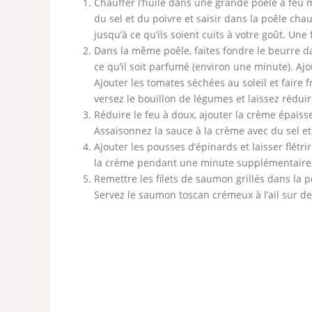
Chauffer l’huile dans une grande poêle à feu 
du sel et du poivre et saisir dans la poêle ch
jusqu’à ce qu’ils soient cuits à votre goût. Une 
Dans la même poêle, faites fondre le beurre dans
ce qu’il soit parfumé (environ une minute). Ajou
Ajouter les tomates séchées au soleil et faire f
versez le bouillon de légumes et laissez rédui
Réduire le feu à doux, ajouter la crème épais
Assaisonnez la sauce à la crème avec du sel et
Ajouter les pousses d’épinards et laisser flétr
la crème pendant une minute supplémentaire j
Remettre les filets de saumon grillés dans la p
Servez le saumon toscan crémeux à l’ail sur de