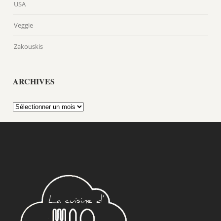
USA
Veggie
Zakouskis
ARCHIVES
Archives