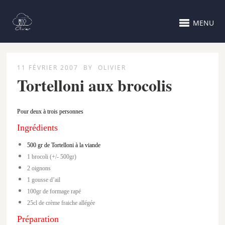
MENU
11 FÉVRIER 2007
BY
OLIVIER
Tortelloni aux brocolis
Pour deux à trois personnes
Ingrédients
500 gr de Tortelloni à la viande
1 brocoli (+/- 500gr)
2 oignons
1 gousse d’ail
100gr de formage rapé
25cl de crème fraiche allégée
Préparation