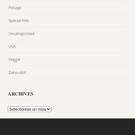
Potage
Special Kids
Uncategorized
USA
Veggie
Zakouskis
ARCHIVES
Archives