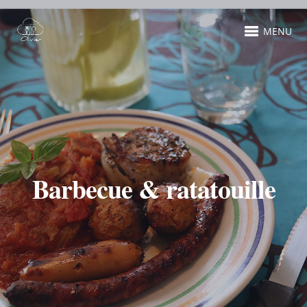
MENU
Barbecue & ratatouille