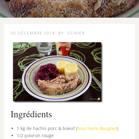
30 DÉCEMBRE 2018
BY
OLIVIER
Ingrédients
1 kg de hachis porc & boeuf (
boucherie Baugnet
)
1/2 poivron rouge