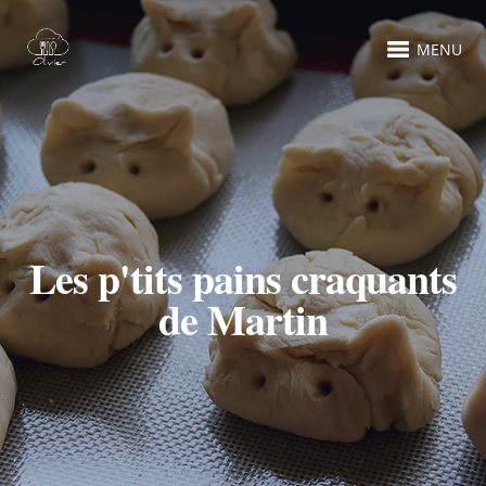
MENU
Les p'tits pains craquants
de Martin