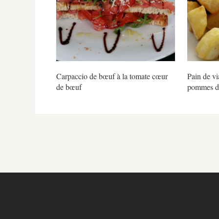
Carpaccio de bœuf à la tomate cœur
Pain de vi
de bœuf
pommes de