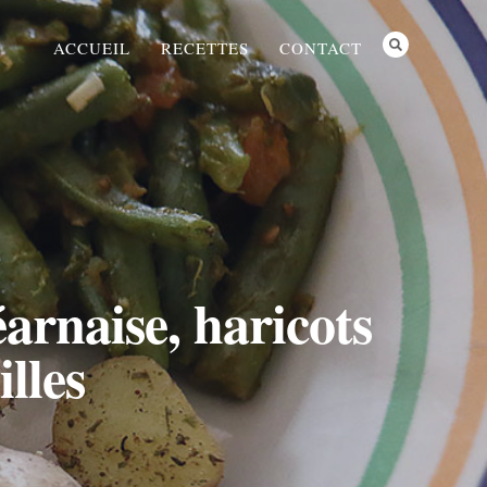
ACCUEIL
RECETTES
CONTACT
arnaise, haricots
lles