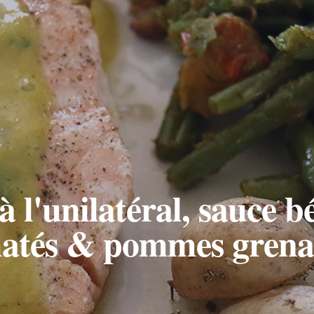
 l'unilatéral, sauce bé
atés & pommes grenai