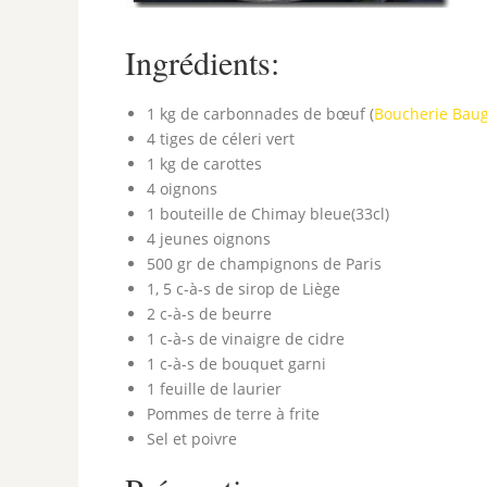
Ingrédients:
1 kg de carbonnades de bœuf (
Boucherie Bau
4 tiges de céleri vert
1 kg de carottes
4 oignons
1 bouteille de Chimay bleue(33cl)
4 jeunes oignons
500 gr de champignons de Paris
1, 5 c-à-s de sirop de Liège
2 c-à-s de beurre
1 c-à-s de vinaigre de cidre
1 c-à-s de bouquet garni
1 feuille de laurier
Pommes de terre à frite
Sel et poivre