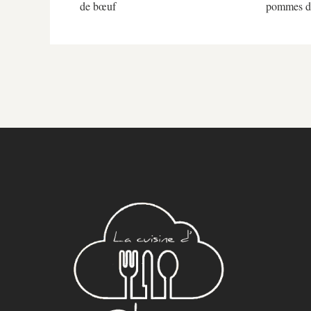
de bœuf
pommes de