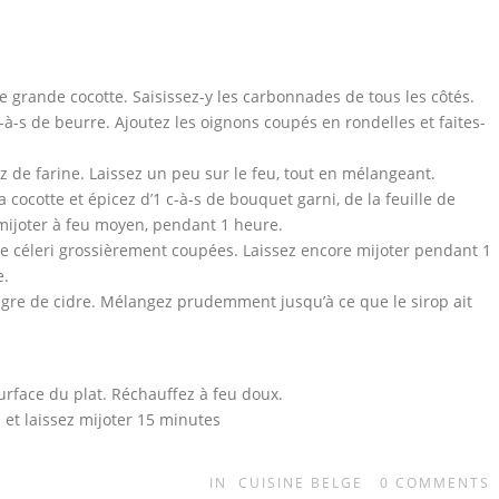
e grande cocotte. Saisissez-y les carbonnades de tous les côtés.
c-à-s de beurre. Ajoutez les oignons coupés en rondelles et faites-
 de farine. Laissez un peu sur le feu, tout en mélangeant.
 cocotte et épicez d’1 c-à-s de bouquet garni, de la feuille de
z mijoter à feu moyen, pendant 1 heure.
de céleri grossièrement coupées. Laissez encore mijoter pendant 1
e.
naigre de cidre. Mélangez prudemment jusqu’à ce que le sirop ait
 surface du plat. Réchauffez à feu doux.
 et laissez mijoter 15 minutes
IN
CUISINE BELGE
0
COMMENTS