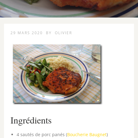
29 MARS 2020
BY
OLIVIER
Ingrédients
4 sautés de porc panés (
Boucherie Baugnet
)