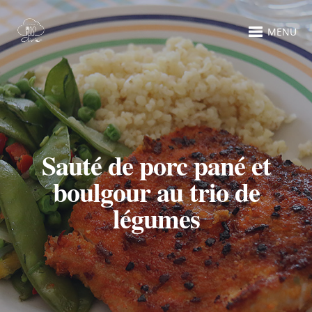
MENU
Sauté de porc pané et
boulgour au trio de
légumes