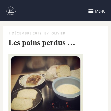
MENU
1 DÉCEMBRE 2012
BY
OLIVIER
Les pains perdus …