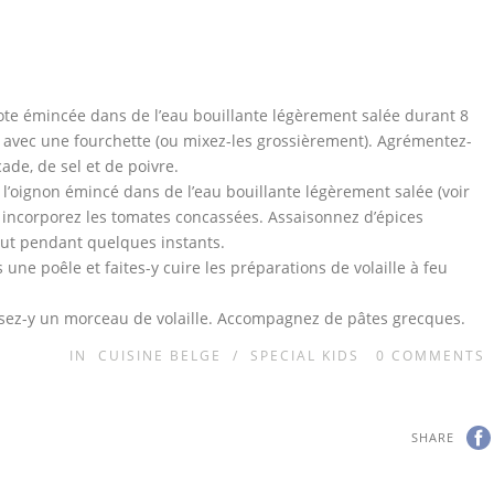
alote émincée dans de l’eau bouillante légèrement salée durant 8
 avec une fourchette (ou mixez-les grossièrement). Agrémentez-
cade, de sel et de poivre.
t l’oignon émincé dans de l’eau bouillante légèrement salée (voir
t incorporez les tomates concassées. Assaisonnez d’épices
tout pendant quelques instants.
s une poêle et faites-y cuire les préparations de volaille à feu
éposez-y un morceau de volaille. Accompagnez de pâtes grecques.
IN
CUISINE BELGE
/
SPECIAL KIDS
0
COMMENTS
SHARE