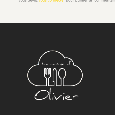
Vous devez
vous connecter
pour publier un commentair