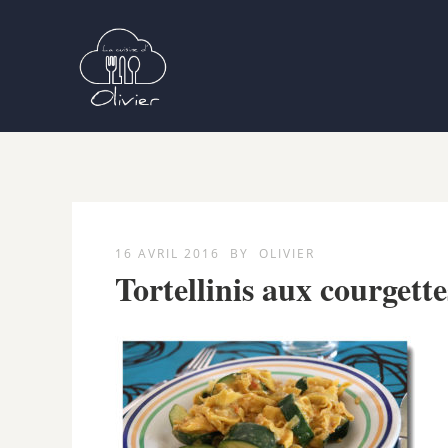
16 AVRIL 2016
BY
OLIVIER
Tortellinis aux courgett