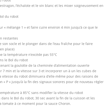
du robot
’estragon, l’échalote et le vin blanc et les mixer soigneusement en
Bol du robot
ur « mélange 1 » et faire cuire environ 4 min jusqu’à ce que le
on restantes
de son socle et le plonger dans de l’eau fraîche pour le faire
 en place)
que la température n’excède pas 55°C
ans le Bol du robot
ntenant la goulotte de la cheminée d’alimentation ouverte
r 7 min et la vitesse sur 3 et incorporer un à un les cubes de
 la vitesse du robot diminuera d’elle-même pour des raisons de
n « P » jusqu’à la fin des signaux sonores pour de nouveau régler
 température à 85°C sans modifier la vitesse du robot
 dans le Bol du robot, 30 sec avant la fin de la cuisson et les
a tomate à ce moment pour la sauce Choron.