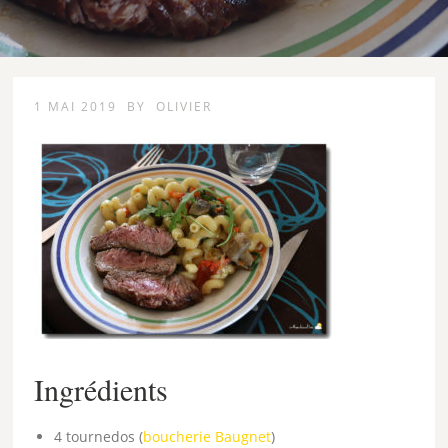
1 MAI 2019
BY
OLIVIER
Ingrédients
4 tournedos (
boucherie Baugnet
)