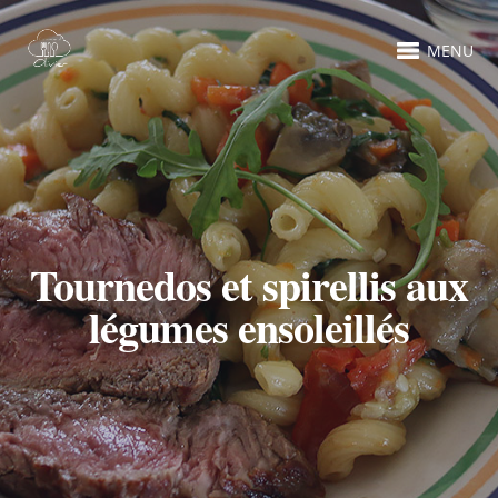
MENU
Tournedos et spirellis aux
légumes ensoleillés