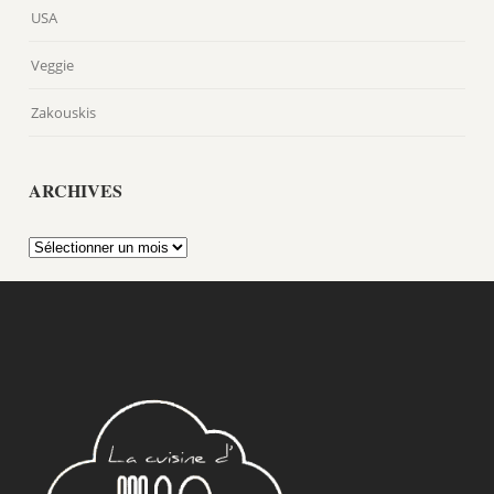
USA
Veggie
Zakouskis
ARCHIVES
Archives