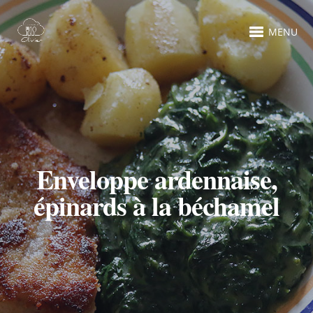
MENU
Enveloppe ardennaise,
épinards à la béchamel