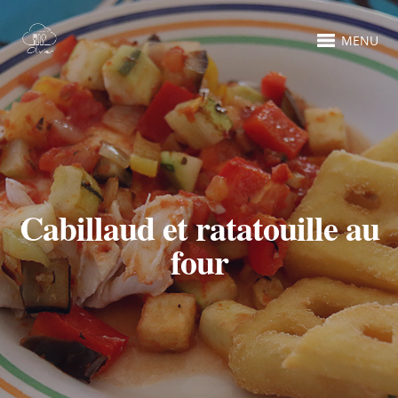
MENU
Cabillaud et ratatouille au
four