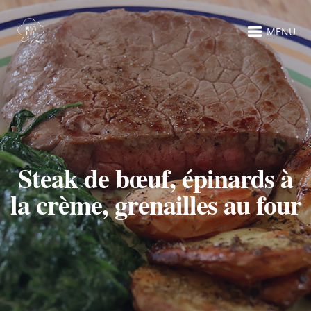
MENU
Steak de bœuf, épinards à
la crème, grenailles au four