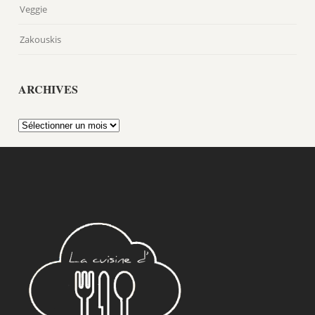
Veggie
Zakouskis
ARCHIVES
Archives