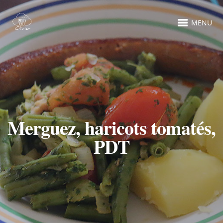
MENU
Merguez, haricots tomatés,
PDT